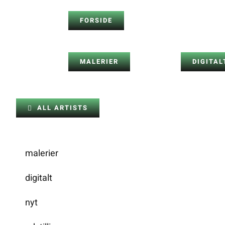
Skip
FORSIDE
to
content
MALERIER
DIGITAL
ALL ARTISTS
malerier
digitalt
nyt